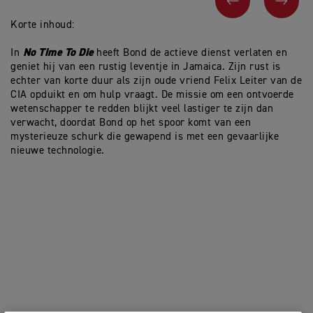
o
c
geoptimaliseerde bochten ABS
a
s
n
VORIGE
VOL
i
t
S
f
i
Korte inhoud:
p
i
o
e
c
n
No Time To Die
c
In
heeft Bond de actieve dienst verlaten en
a
s
i
t
geniet hij van een rustig leventje in Jamaica. Zijn rust is
f
i
echter van korte duur als zijn oude vriend Felix Leiter van de
i
o
c
CIA opduikt en om hulp vraagt. De missie om een ontvoerde
n
a
s
wetenschapper te redden blijkt veel lastiger te zijn dan
t
verwacht, doordat Bond op het spoor komt van een
i
o
mysterieuze schurk die gewapend is met een gevaarlijke
n
nieuwe technologie.
s