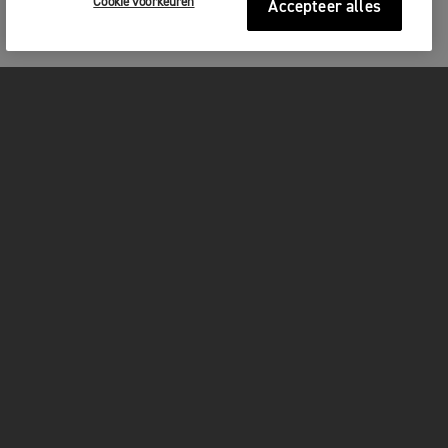
Cookie voorkeuren
Accepteer alles
MOTOREN
GET STARTED
FOR THE RIDE
OWNERS
FACEBOOK
TWITTER
YOUTUBE