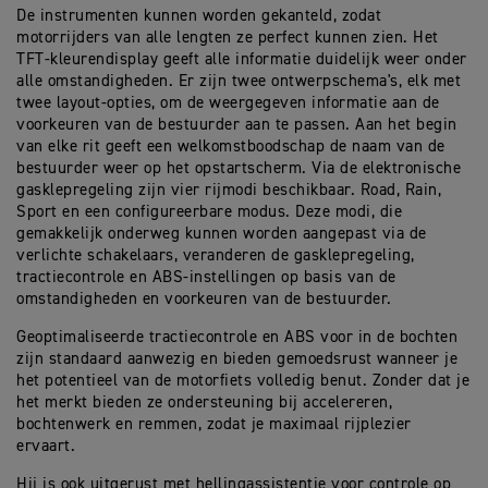
De instrumenten kunnen worden gekanteld, zodat
motorrijders van alle lengten ze perfect kunnen zien. Het
TFT-kleurendisplay geeft alle informatie duidelijk weer onder
alle omstandigheden. Er zijn twee ontwerpschema's, elk met
twee layout-opties, om de weergegeven informatie aan de
voorkeuren van de bestuurder aan te passen. Aan het begin
van elke rit geeft een welkomstboodschap de naam van de
bestuurder weer op het opstartscherm. Via de elektronische
gasklepregeling zijn vier rijmodi beschikbaar. Road, Rain,
Sport en een configureerbare modus. Deze modi, die
gemakkelijk onderweg kunnen worden aangepast via de
verlichte schakelaars, veranderen de gasklepregeling,
tractiecontrole en ABS-instellingen op basis van de
omstandigheden en voorkeuren van de bestuurder.
Geoptimaliseerde tractiecontrole en ABS voor in de bochten
zijn standaard aanwezig en bieden gemoedsrust wanneer je
het potentieel van de motorfiets volledig benut. Zonder dat je
het merkt bieden ze ondersteuning bij accelereren,
bochtenwerk en remmen, zodat je maximaal rijplezier
ervaart.
Hij is ook uitgerust met hellingassistentie voor controle op