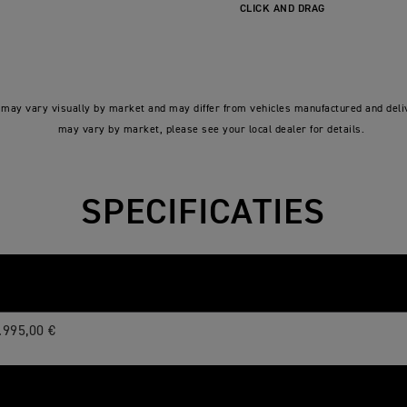
CLICK AND DRAG
may vary visually by market and may differ from vehicles manufactured and deliv
may vary by market, please see your local dealer for details.
SPECIFICATIES
.995,00 €