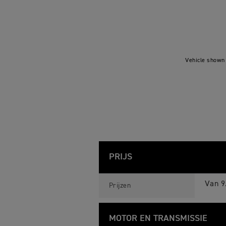
Vehicle shown 
PRIJS
S
Feature
Details
P
Van 9
Prijzen
E
E
D
T
MOTOR EN TRANSMISSIE
W