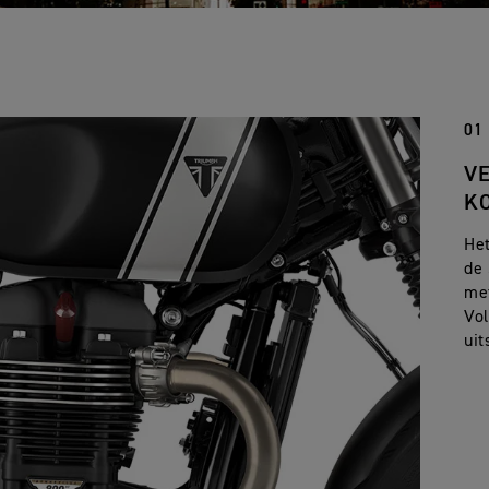
01
V
K
Het
de 
me
Vol
uit