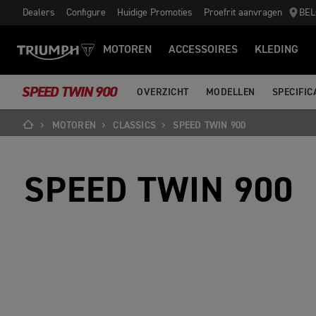
Dealers
Configure
Huidige Promoties
Proefrit aanvragen
BEL
MOTOREN
ACCESSOIRES
KLEDING
SPEED TWIN 900
OVERZICHT
MODELLEN
SPECIFIC
MOTOREN
CLASSICS
SPEED TWIN 900
SPEED TWIN 900