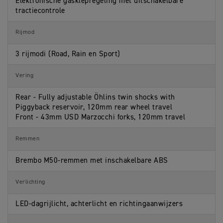
Elektronische gasklepregeling met uitschakelbare
tractiecontrole
Rijmod
3 rijmodi (Road, Rain en Sport)
Vering
Rear - Fully adjustable Öhlins twin shocks with
Piggyback reservoir, 120mm rear wheel travel
Front - 43mm USD Marzocchi forks, 120mm travel
Remmen
Brembo M50-remmen met inschakelbare ABS
Verlichting
LED-dagrijlicht, achterlicht en richtingaanwijzers