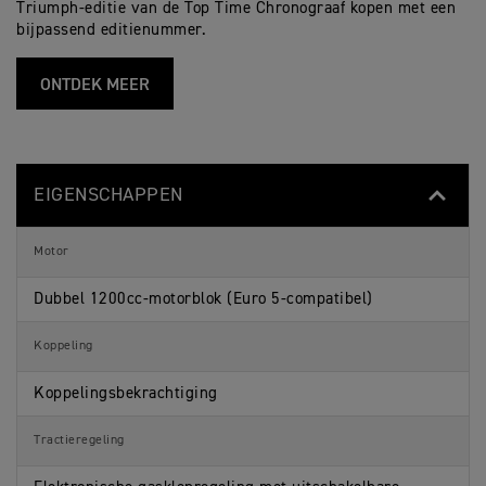
f
i
Triumph-editie van de Top Time Chronograaf kopen met een
Br
i
o
bijpassend editienummer.
c
n
a
s
t
ONTDEK MEER
i
o
n
s
EIGENSCHAPPEN
Motor
Dubbel 1200cc-motorblok (Euro 5-compatibel)
Koppeling
Koppelingsbekrachtiging
Tractieregeling