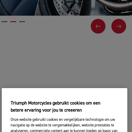
VORIGE
VOL
Triumph Motorcycles gebruikt cookies om een
betere ervaring voor jou te creeeren
Onze website gebruikt cookies en vergelijkbare technologie om uw
navigatie op de website te vergemakkelijken, website prestaties te
analyseren, commerciele content aan te kunnen bieden op basis van