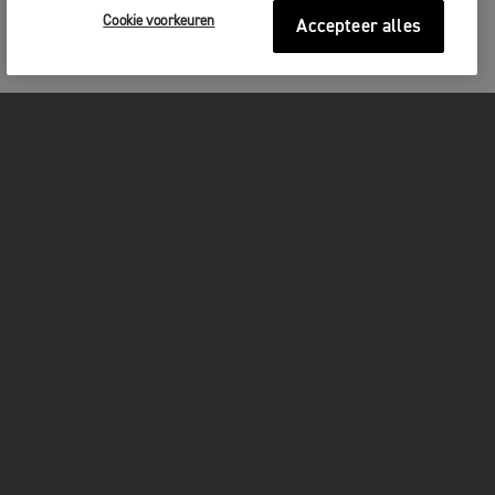
Cookie voorkeuren
Accepteer alles
MOTOREN
GET STARTED
FOR THE RIDE
OWNERS