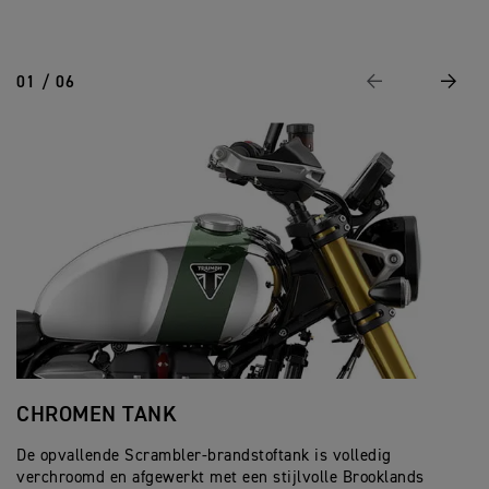
01 / 06
Vorige
Volge
CHROMEN TANK
D
De opvallende Scrambler-brandstoftank is volledig
De
verchroomd en afgewerkt met een stijlvolle Brooklands
va