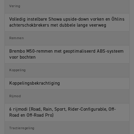
3
c
a
s
)
i
t
Vering
S
f
i
p
i
o
e
Volledig instelbare Showa upside-down vorken en Öhlins
c
n
c
a
s
achterschokbrekers met dubbele lange veerweg
i
t
f
i
i
o
Remmen
c
n
a
s
t
Brembo M50-remmen met geoptimaliseerd ABS-systeem
i
voor bochten
o
n
s
Koppeling
Koppelingsbekrachtiging
Rijmod
6 rijmodi (Road, Rain, Sport, Rider-Configurable, Off-
Road en Off-Road Pro)
Tractieregeling