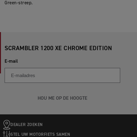
Green-streep.
aa
SCRAMBLER 1200 XE CHROME EDITION
E-mail
HOU ME OP DE HOOGTE
DEALER ZOEKEN
STEL UW MOTORFIETS SAMEN