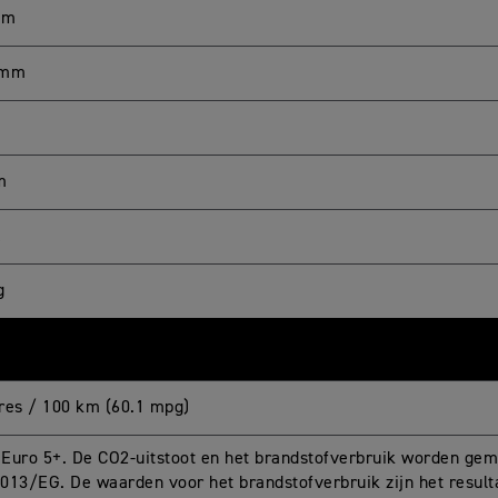
mm
 mm
m
L
g
itres / 100 km (60.1 mpg)
Euro 5+. De CO2-uitstoot en het brandstofverbruik worden gem
013/EG. De waarden voor het brandstofverbruik zijn het result