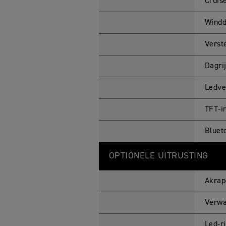
Cruis
Windd
Verst
Dagri
Ledve
TFT-i
Bluet
OPTIONELE UITRUSTING
Akrap
Verwa
Led-r