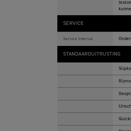
testom
kunne
SERVICE
Onder
Service Interval
STANDAARDUITRUSTING
Slipk
Rijmo
Geopt
Uitsc
Quick