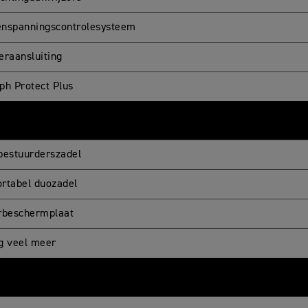
nspanningscontrolesysteem
eraansluiting
ph Protect Plus
bestuurderszadel
rtabel duozadel
rbeschermplaat
g veel meer