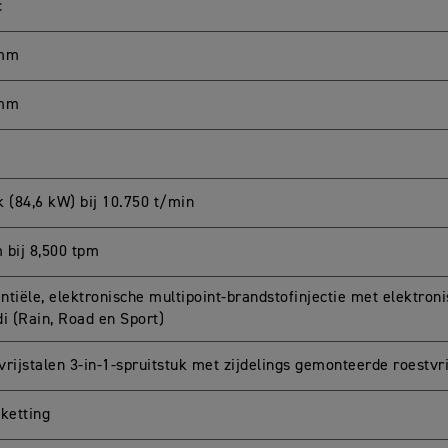
c
 mm
 mm
k (84,6 kW) bij 10.750 t/min
 bij 8,500 tpm
ntiële, elektronische multipoint-brandstofinjectie met elektron
di (Rain, Road en Sport)
vrijstalen 3-in-1-spruitstuk met zijdelings gemonteerde roestvr
gketting