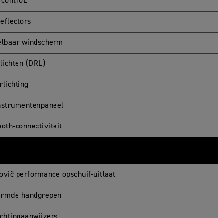
econtroL
eflectors
elbaar windscherm
jlichten (DRL)
rlichting
nstrumentenpaneel
ooth-connectiviteit
ovič performance opschuif-uitlaat
rmde handgrepen
ichtingaanwijzers