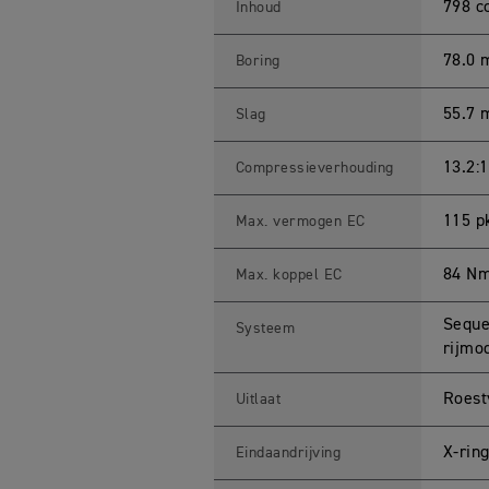
R
798 c
Inhoud
T
8
0
78.0
Boring
0
S
p
55.7
Slag
e
c
i
f
13.2:1
Compressieverhouding
i
c
a
115 p
Max. vermogen EC
t
i
o
84 Nm
Max. koppel EC
n
s
Seque
Systeem
rijmo
Roest
Uitlaat
X-rin
Eindaandrijving