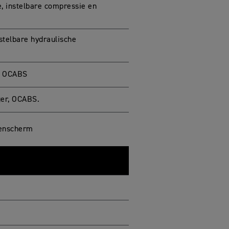
 instelbare compressie en
telbare hydraulische
, OCABS
er, OCABS.
renscherm