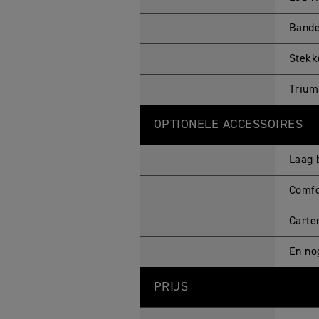
Bande
Stekk
Trium
OPTIONELE ACCESSOIRES
Laag 
Comfo
Carte
En no
PRIJS