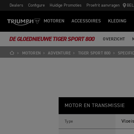
Dealers
Configure
Huidige Promoties
Proefrit aanvragen
BEL
MOTOREN
ACCESSOIRES
KLEDING
DE GLOEDNIEUWE TIGER SPORT 800
OVERZICHT
MOTOREN
ADVENTURE
TIGER SPORT 800
SPECIFI
T
Feature
Details
I
MOTOR EN TRANSMISSIE
G
E
R
S
Vloeis
Type
P
O