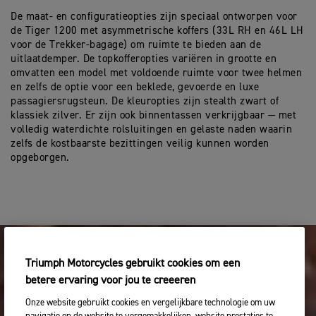
De maat- en configuratieopties zijn speciaal ontworpen voor
de Tiger 1200 met asymmetrische koffers (33L RH en 46L LH
voor de Trekker-bagage) om ruimte te bieden aan de
uitlaatdemper. De topkofferopties variëren in grootte en
omvatten een model met voldoende ruimte voor twee helmen
en zelfs de optie voor een beklede, gevoerde en luxe
passagiersrugsteun. De kleuropties zijn stealth zwart of
klassiek zilver. Er zijn ook binnentassen verkrijgbaar — met
volledig waterdichte rolsluitingen en gelaste naden waarin
zelfs de kostbaarste bezittingen veilig kunnen worden
opgeborgen.
Triumph Motorcycles gebruikt cookies om een
betere ervaring voor jou te creeeren
Onze website gebruikt cookies en vergelijkbare technologie om uw