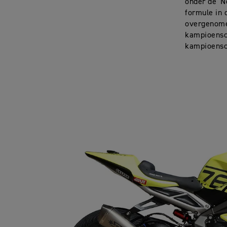
onder de 'N
formule in 
overgenome
kampioensc
kampioensc