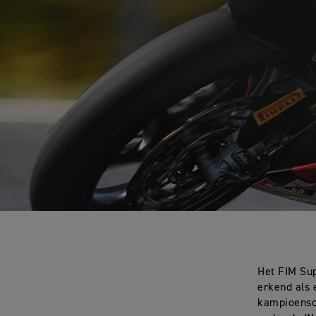
Het FIM Su
erkend als 
kampioensch