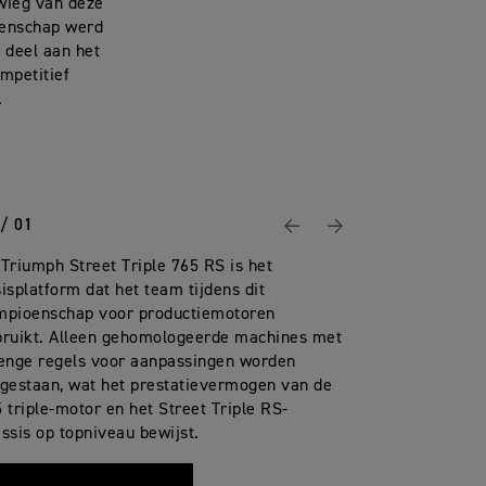
 wieg van deze
oenschap werd
deel aan het
mpetitief
.
 / 01
Vorige
Volgende
Triumph Street Triple 765 RS is het
isplatform dat het team tijdens dit
mpioenschap voor productiemotoren
bruikt. Alleen gehomologeerde machines met
renge regels voor aanpassingen worden
gestaan, wat het prestatievermogen van de
 triple-motor en het Street Triple RS-
ssis op topniveau bewijst.