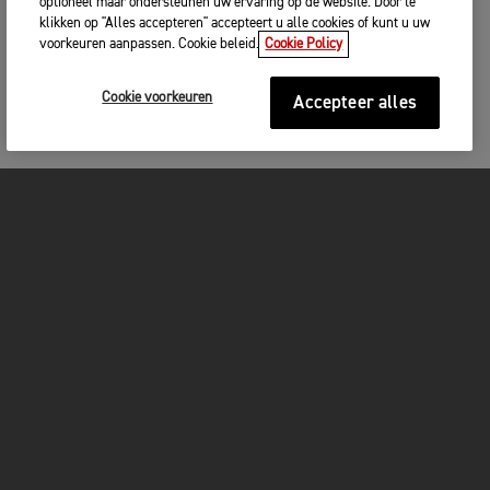
optioneel maar ondersteunen uw ervaring op de website. Door te
klikken op "Alles accepteren" accepteert u alle cookies of kunt u uw
voorkeuren aanpassen. Cookie beleid.
Cookie Policy
Cookie voorkeuren
Accepteer alles
MOTOREN
GET STARTED
FOR THE RIDE
OWNERS