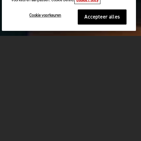
voorkeuren aanpassen. Cookie beleid.
Cookie Policy
Cookie voorkeuren
Accepteer alles
De passie voor Triumph die wereldwijd wordt gedeeld door
eigenaren, rijders, fans en dealers, heeft de afgelopen 12
maanden voor meer succes dan ooit gezorgd, met meer dan
75.000 geregistreerde motoren van motorrijders die tot de
wereldwijde Triumph-familie zijn toegetreden.
Ledereen bij Triumph is er trots op deel uit te maken van een
iconisch merk dat het toppunt van Brits ontwerp en techniek
vormt, met een assortiment motoren van wereldklasse dat