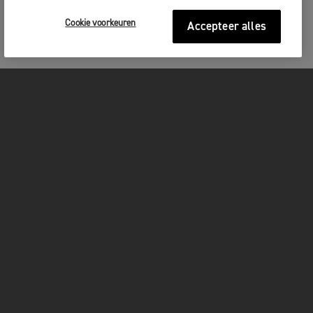
Cookie voorkeuren
Accepteer alles
MOTOREN
GET STARTED
FOR THE RIDE
OWNERS
FACEBOOK
TWITTER
YOUTUBE