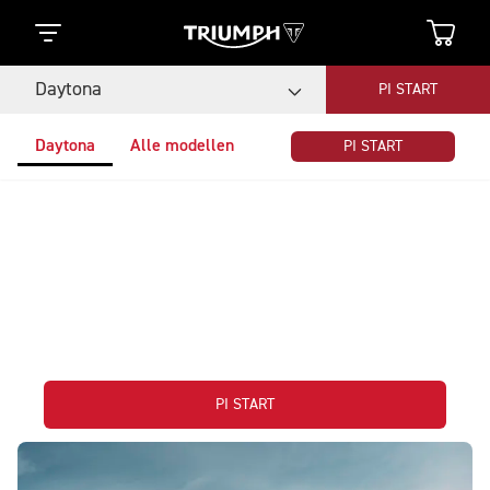
Daytona
PI START
Daytona
Alle modellen
PI START
Triumph unleashed
2026
Met meer dan 20 nieuwe modellen die in 2026 zijn
gelanceerd, markeert dit jaar een bepalend moment
voor Triumph.
PI START