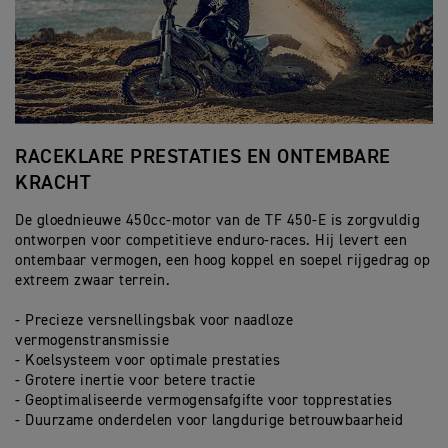
RACEKLARE PRESTATIES EN ONTEMBARE
P
KRACHT
R
De gloednieuwe 450cc-motor van de TF 450-E is zorgvuldig
Wa
ontworpen voor competitieve enduro-races. Hij levert een
ha
ontembaar vermogen, een hoog koppel en soepel rijgedrag op
45
extreem zwaar terrein.
- 
- Precieze versnellingsbak voor naadloze
- 
vermogenstransmissie
- 
- Koelsysteem voor optimale prestaties
- 
- Grotere inertie voor betere tractie
vo
- Geoptimaliseerde vermogensafgifte voor topprestaties
- 
- Duurzame onderdelen voor langdurige betrouwbaarheid
D