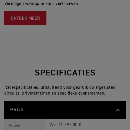
Vermogen waarop je kunt vertrouwen
ONTDEK MEER
SPECIFICATIES
Racespecificaties, uitsluitend voor gebruik op afgesloten
circuits, privéterreinen en specifieke evenementen.
PRIJS
T
Feature
Details
F
Van 11.595,00 €
Prijzen
4