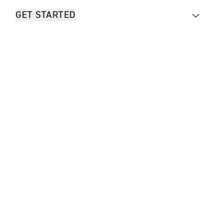
GET STARTED
FOR THE RIDE
OWNERS
CONTACTEER ONS
Legal
Sitemap