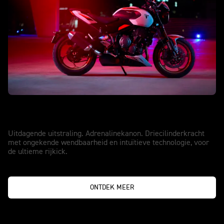
NIEUWE TRIDENT 800
Gemaakt Om De Show Te Stelen
Uitdagende uitstraling. Adrenalinekanon. Driecilinderkracht
met ongekende wendbaarheid en intuïtieve technologie, voor
de ultieme rijkick.
ONTDEK MEER