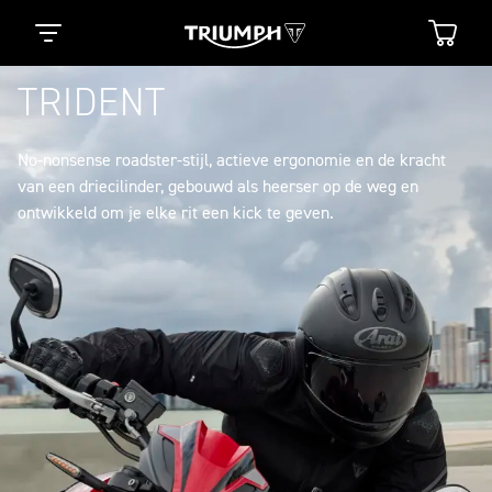
TRIDENT
No-nonsense roadster-stijl, actieve ergonomie en de kracht
van een driecilinder, gebouwd als heerser op de weg en
ontwikkeld om je elke rit een kick te geven.