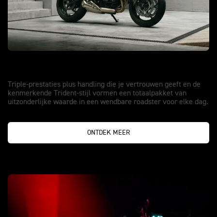
NIEUWE TRIDENT 660
Driemaal zoveel spanning. Verbeterd.
Triple-prestaties plus handling die je vertrouwen geeft en de
kenmerkende Trident-stijl vormen een totaalpakket van
uitzonderlijke waarde in een wendbare roadster voor elke dag.
ONTDEK MEER