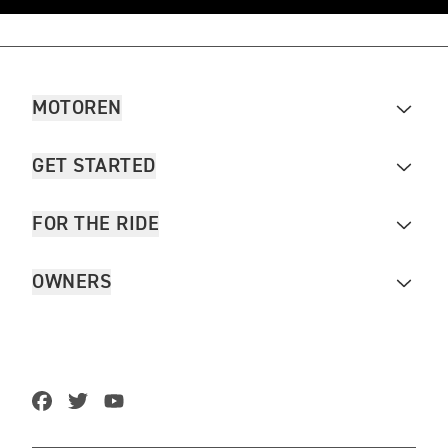
MOTOREN
GET STARTED
FOR THE RIDE
OWNERS